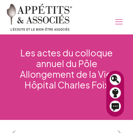
Les actes du colloque
annuel du Pôle
Allongement de la Vie
Hôpital Charles Foix