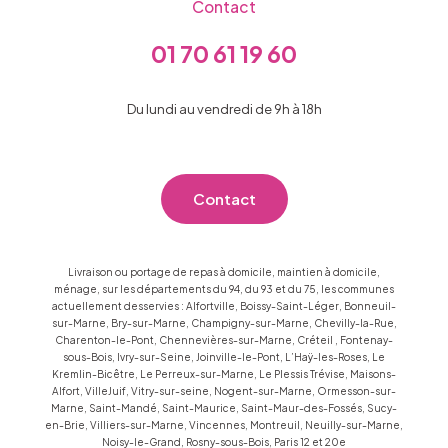
Contact
01 70 61 19 60
Du lundi au vendredi de 9h à 18h
Contact
Livraison ou portage de repas à domicile, maintien à domicile,
ménage, sur les départements du 94, du 93 et du 75, les communes
actuellement desservies : Alfortville, Boissy-Saint-Léger, Bonneuil-
sur-Marne, Bry-sur-Marne, Champigny-sur-Marne, Chevilly-la-Rue,
Charenton-le-Pont, Chennevières-sur-Marne, Créteil , Fontenay-
sous-Bois, Ivry-sur-Seine, Joinville-le-Pont, L’Haÿ-les-Roses, Le
Kremlin-Bicêtre, Le Perreux-sur-Marne, Le Plessis Trévise, Maisons-
Alfort, VilleJuif, Vitry-sur-seine, Nogent-sur-Marne, Ormesson-sur-
Marne, Saint-Mandé, Saint-Maurice, Saint-Maur-des-Fossés, Sucy-
en-Brie, Villiers-sur-Marne, Vincennes, Montreuil, Neuilly-sur-Marne,
Noisy-le-Grand, Rosny-sous-Bois, Paris 12 et 20e