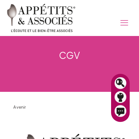
CGV
A venir