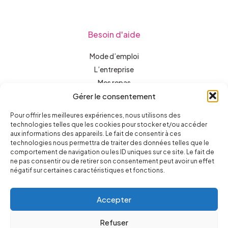
Besoin d'aide
Mode d’emploi
L’entreprise
Mes repas
Gérer le consentement
Aide à l’autonomie
Un domicile accueillant
Pour offrir les meilleures expériences, nous utilisons des
Ouverture sur le monde
technologies telles que les cookies pour stocker et/ou accéder
aux informations des appareils. Le fait de consentir à ces
Assistance administrative
technologies nous permettra de traiter des données telles que le
Recrutement
comportement de navigation ou les ID uniques sur ce site. Le fait de
Financement
ne pas consentir ou de retirer son consentement peut avoir un effet
négatif sur certaines caractéristiques et fonctions.
Actualités
Contact
Accepter
Mentions légales
Refuser